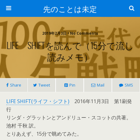
先のことは未定
2019年2月3日 • No Comments
LIFE SHIFTを読んで（15分で流し
読みメモ）
Share
Tweet
Pin
Mail
SMS
LIFE SHIFT(ライフ・シフト)
2016年11月3日 第1刷発
行
リンダ・グラットンとアンドリュー・スコットの共著。
池村 千秋 訳。
とりあえず、15分で眺めてみた。