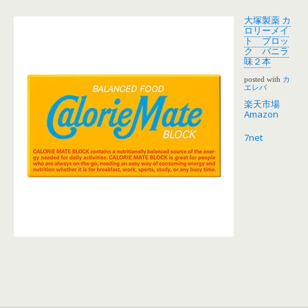
大塚製薬 カ
ロリーメイ
ト ブロッ
ク バニラ
味２本
posted with
カ
エレバ
楽天市場
Amazon
7net